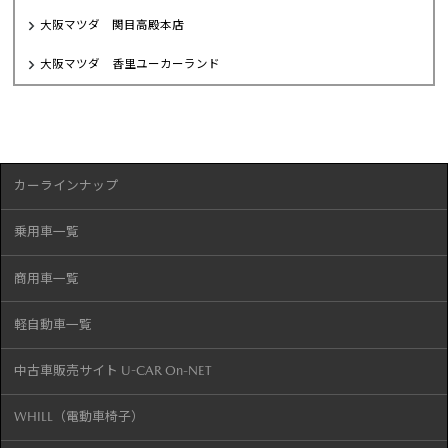
大阪マツダ 関目高殿本店
大阪マツダ 香里ユーカーランド
カーラインナップ
乗用車一覧
商用車一覧
軽自動車一覧
中古車販売サイト U-CAR On-NET
WHILL（電動車椅子）