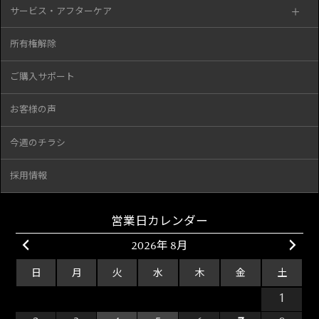
サービス・アフターケア
所有権解除
ご購入サポート
お客様の声
今週のチラシ
採用情報
営業日カレンダー
2026年 8月
日
月
火
水
木
金
土
26
27
28
29
30
31
1