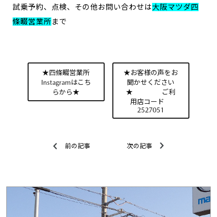
試乗予約、点検、その他お問い合わせは
大阪マツダ四
條畷営業所
まで
★四條畷営業所
★お客様の声をお
Instagramはこち
聞かせください
らから★
★ ご利
用店コード
2527051
前の記事
次の記事