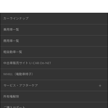
カーラインナップ
乗用車一覧
商用車一覧
軽自動車一覧
中古車販売サイト U-CAR On-NET
WHILL（電動車椅子）
サービス・アフターケア
所有権解除
ご購入サポート