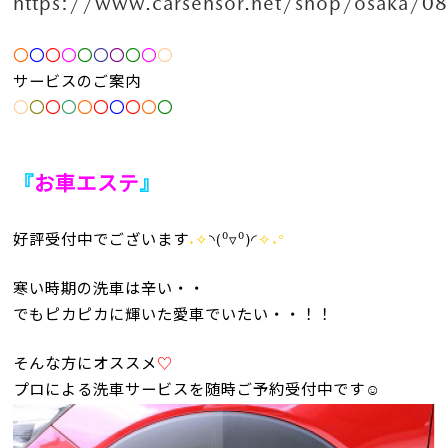
https://www.carsensor.net/shop/osaka/0
〇
〇
〇
〇
〇
〇
〇
〇
〇
〇
サービスのご案内
〇
〇
〇
〇
〇
〇
〇
〇
〇
〇
『
お車エステ
』
好評受付中でございます
˖✧
◝(⁰▿⁰)◜
✧˖°
寒い時期の洗車は辛い・・
でもピカピカに輝いた愛車でいたい・・！！
そんな方にオススメ
♡
プロによる洗車サービスを随時ご予約受付中です☺