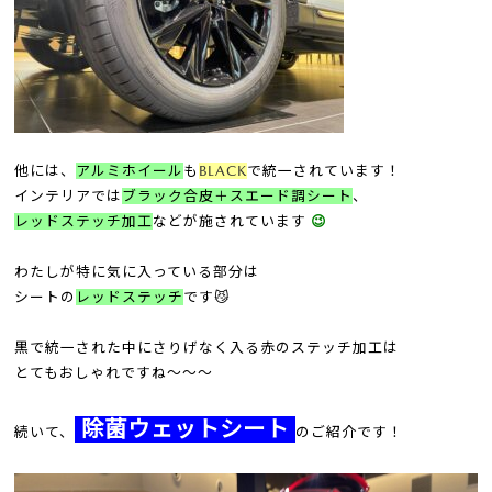
他には、
アルミホイール
も
BLACK
で統一されています！
インテリアでは
ブラック合皮＋スエード調シート
、
レッドステッチ加工
などが施されています
😉
わたしが特に気に入っている部分は
シートの
レッドステッチ
です😼
黒で統一された中にさりげなく入る赤のステッチ加工は
とてもおしゃれですね～～～
除菌ウェットシート
続いて、
のご紹介です！