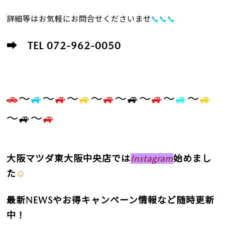
詳細等はお気軽にお問合せくださいませ
📞📞📞
➡ TEL 072-962-0050
🚗
～
🚙
～
🚙
～
🚙
～
🚙
～
🚙
～
🚙
～
🚙
～
🚙
～🚙～
🚙
大阪マツダ東大阪中央店
では
Instagram
始めまし
た
☺
最新NEWSやお得キャンペーン情報など随時更新
中！