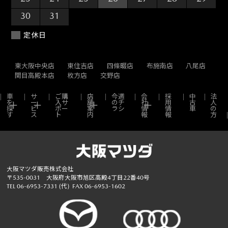
30
31
1
2
3
4
5
定休日
東大阪中央店
東住吉店
四條畷店
布施南店
八尾店
関目高殿本店
枚方店
交野店
車
サ
ご購
店
今週
会
採
中
法
を
ー
入サ
舗
のチ
社
用
古
人
探
ビ
ポー
案
ラシ
情
情
車
の
す
ス
ト
内
報
報
方
大阪マツダ販売株式会社
〒535-0031 大阪府大阪市旭区高殿4丁目22番40号
TEL
06-6953-7331
(代)
FAX 06-6953-1602