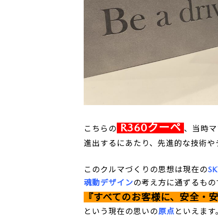
R360クーペ
こちらの
、当時マ
進出するにあたり、先進的な技術や
このクルマづくりの思想は現在の
S
魂動デザイン
の考え方に通ずるもの
『すべてのお客様に、安全・
という現在の思いの
原点
といえます