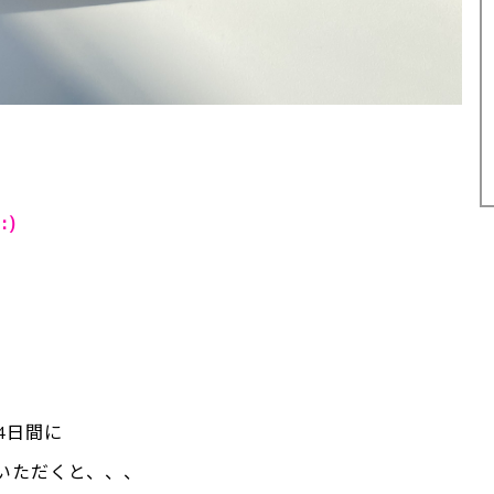
す
:)
4日間に
いただくと、、、