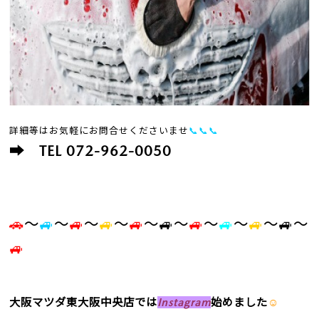
詳細等はお気軽にお問合せくださいませ
📞📞📞
➡ TEL 072-962-0050
🚗
～
🚙
～
🚙
～
🚙
～
🚙
～
🚙
～
🚙
～
🚙
～
🚙
～🚙～
🚙
大阪マツダ東大阪中央店
では
Instagram
始めました
☺