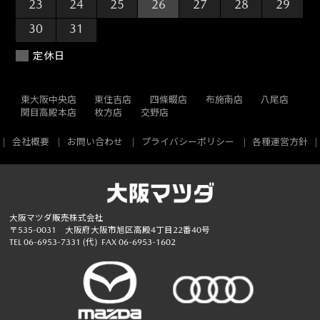
23
24
25
26
27
28
29
30
31
1
2
3
4
5
定休日
東大阪中央店
東住吉店
四條畷店
布施南店
八尾店
関目高殿本店
枚方店
交野店
会社概要
お問い合わせ
プライバシーポリシー
各種運営方針
大阪マツダ販売株式会社
〒535-0031 大阪府大阪市旭区高殿4丁目22番40号
TEL
06-6953-7331
(代)
FAX 06-6953-1602