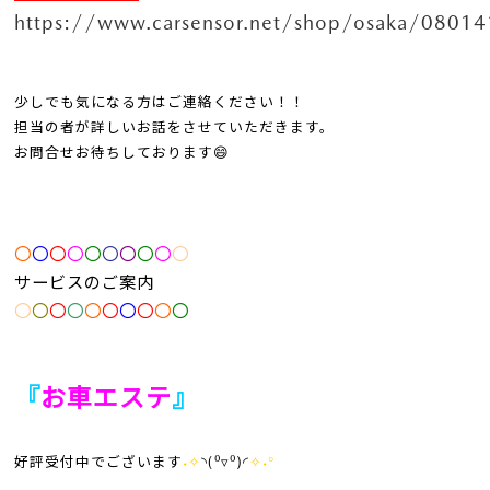
https://www.carsensor.net/shop/osaka/08014
少しでも気になる方はご連絡ください！！
担当の者が詳しいお話をさせていただきます。
お問合せお待ちしております😄
〇
〇
〇
〇
〇
〇
〇
〇
〇
〇
サービスのご案内
〇
〇
〇
〇
〇
〇
〇
〇
〇
〇
『
お車エステ
』
好評受付中でございます
˖✧
◝(⁰▿⁰)◜
✧˖°