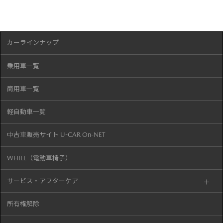
カーラインナップ
乗用車一覧
商用車一覧
軽自動車一覧
中古車販売サイト U-CAR On-NET
WHILL（電動車椅子）
サービス・アフターケア
所有権解除