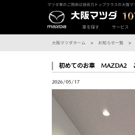
マツダ車のご用命は技術力トップクラスの大阪マ
カーラインナップ一覧
サービス・アフターケアTOP
大阪マツダ店舗一覧
会社情報
車を探す
サービス
大阪マツダホーム
お知らせ一覧
初めてのお車 MAZDA2 
大阪マツダ 東大阪中央店
パックdeメンテ
乗用車一覧
会社概要
2026/05/17
大阪マツダ 八尾店
その他のメンテナンス