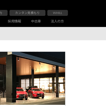
約
カンタン見積もり
WHILL
採用情報
中古車
法人の方
大阪マツダ 布施南店
車検・点検
お客様の声
大阪マツダ 交野店