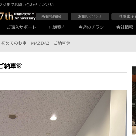
ツダまでお問い合わせください
所有権解除
お問い合わせ
試乗車予
ご購入サポート
店舗案内
今週のチラシ
会社情報
初めてのお車 MAZDA2 ご納車🎊
ご納車🎊
大阪マツダ 東住吉店
会社沿革
大阪マツダ 四條畷店
ボディコーティング
Audiの店舗紹介
軽自動車一覧
マツダ延長保証
商用車一覧
大阪マツダ 関目高殿本店
大阪マツダ 枚方店
マツダ自動車保険スカイプラス
JAF