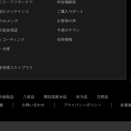
ビス・アフターケア
所有権解除
他のメンテナンス
ご購入サポート
クdeメンテ
お客様の声
ダ延長保証
今週のチラシ
ィコーティング
採用情報
・点検
車保険スカイプラス
布施南店
八尾店
関目高殿本店
枚方店
交野店
要
お問い合わせ
プライバシーポリシー
各種