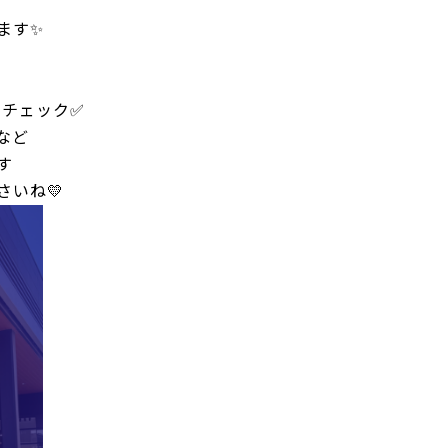
ます✨
グでチェック✅
など
す
いね💛