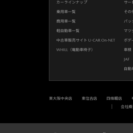
カーラインナップ
サー
乗用車一覧
その
商用車一覧
パッ
軽自動車一覧
マツ
中古車販売サイト U-CAR On-NET
ボデ
WHILL（電動車椅子）
車検
JAF
自動
東大阪中央店
東住吉店
四條畷店
会社概