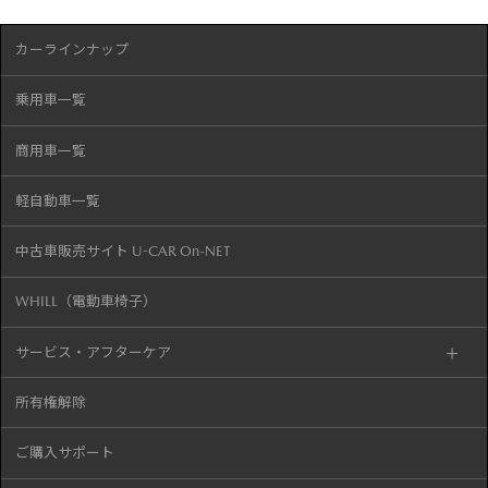
カーラインナップ
乗用車一覧
商用車一覧
軽自動車一覧
中古車販売サイト U-CAR On-NET
WHILL（電動車椅子）
サービス・アフターケア
所有権解除
ご購入サポート