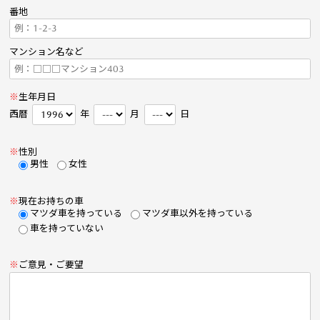
番地
マンション名など
※
生年月日
西暦
年
月
日
※
性別
男性
女性
※
現在お持ちの車
マツダ車を持っている
マツダ車以外を持っている
車を持っていない
※
ご意見・ご要望