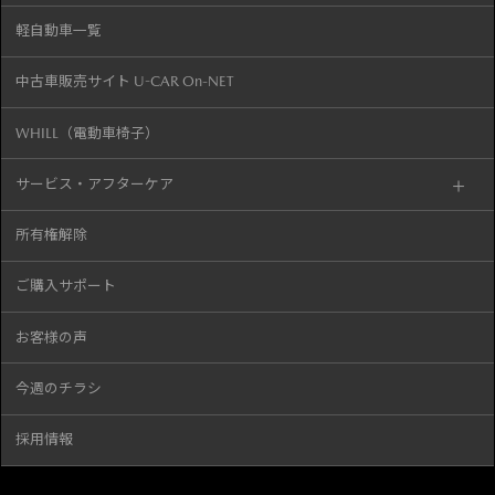
軽自動車一覧
中古車販売サイト U-CAR On-NET
WHILL（電動車椅子）
サービス・アフターケア
所有権解除
ご購入サポート
お客様の声
今週のチラシ
採用情報