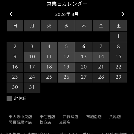
営業日カレンダー
2026年 8月
日
月
火
水
木
金
土
26
27
28
29
30
31
1
2
3
4
5
6
7
8
9
10
11
12
13
14
15
16
17
18
19
20
21
22
23
24
25
26
27
28
29
30
31
1
2
3
4
5
定休日
東大阪中央店
東住吉店
四條畷店
布施南店
八尾店
関目高殿本店
枚方店
交野店