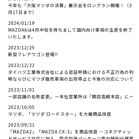
今年も「大阪マツダの決算」展示会をロングラン開催！（3
月17日まで）
2024/01/19
MAZDA6は4月中旬を持ちまして国内向け車両の生産を終了
いたします。
2023/12/25
新型フレアワゴン登場!!
2023/12/22
ダイハツ工業株式会社による認証申請における不正行為の判
明ならびにマツダ販売車両の出荷停止と今後の対応について
2023/11/01
一部店舗の名称変更。ー本社営業所は「関目高殿本店」にー
2023/10/05
マツダ、「マツダ ロードスター」を大幅商品改良
2023/09/21
「MAZDA2」「MAZDA CX-3」を商品改良 －コネクティッ
ドサービス対応に加え、用品架装パッケージ車や特別仕様車