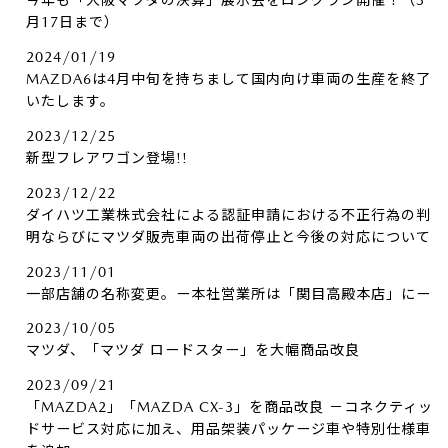
今年も「大阪マツダの決算」展示会をロングラン開催！（3
月17日まで）
2024/01/19
MAZDA6は4月中旬を持ちまして国内向け車両の生産を終了
いたします。
2023/12/25
新型フレアワゴン登場!!
2023/12/22
ダイハツ工業株式会社による認証申請における不正行為の判
明ならびにマツダ販売車両の出荷停止と今後の対応について
2023/11/01
一部店舗の名称変更。ー本社営業所は「関目高殿本店」にー
2023/10/05
マツダ、「マツダ ロードスター」を大幅商品改良
2023/09/21
「MAZDA2」「MAZDA CX-3」を商品改良 －コネクティッ
ドサービス対応に加え、用品架装パッケージ車や特別仕様車