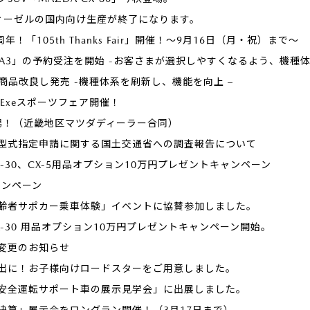
ディーゼルの国内向け生産が終了になります。
！「105th Thanks Fair」開催！～9月16日（月・祝）まで～
A3」の予約受注を開始 -お客さまが選択しやすくなるよう、機種体
」を商品改良し発売 -機種体系を刷新し、機能を向上 –
toExeスポーツフェア開催！
cial登場！（近畿地区マツダディーラー合同）
型式指定申請に関する国土交通省への調査報告について
-30、CX-5用品オプション10万円プレゼントキャンペーン
キャンペーン
齢者サポカー乗車体験」イベントに協賛参加しました。
-30 用品オプション10万円プレゼントキャンペーン開始。
変更のお知らせ
出に！お子様向けロードスターをご用意しました。
安全運転サポート車の展示見学会」に出展しました。
決算」展示会をロングラン開催！（3月17日まで）