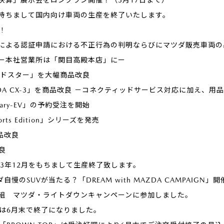
旬を持ちまして国内向け車両の生産を終了いたします。
!
による認証申請における不正行為の判明ならびにマツダ販売車両の
ー本社営業所は「関目高殿本店」にー
ードスター」を大幅商品改良
ZDA CX-3」を商品改良 －コネクティッドサービス対応に加え、
otary-EV」の予約受注を開始
orts Edition」シリーズを発売
商品改良
改良
2023年12月をもちまして生産終了致します。
ダ自慢のSUVが当たる？「DREAM with MAZDA CAMPAIGN」
組 マツダ・ライトダウンキャンペーンに参加しました。
受付は6月末で終了になりました。