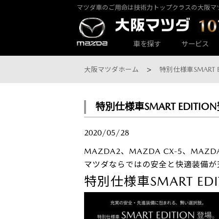
マツダ車のご用命は技術力トップクラスの大阪マ
カーラインナップ一覧
サービス・アフターケアTOP
大阪マツダ店舗一覧
会社情報
車を探す
サービス
大阪マツダホーム
特別仕様車SMART 
特別仕様車SMART EDITIO
大阪マツダ 東大阪中央店
パックdeメンテ
乗用車一覧
会社概要
2020/05/28
MAZDA2、MAZDA CX-5、MAZDA
マツダならではの安全と快適装備が
特別仕様車SMART EDI
大阪マツダ 八尾店
その他のメンテナンス