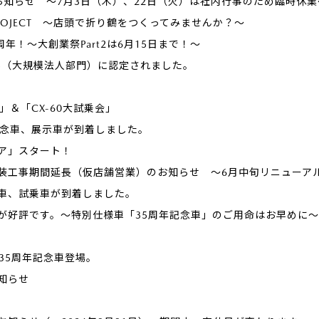
お知らせ ～7月3日（木）、22日（火）は社内行事のため臨時休業
U PROJECT ～店頭で折り鶴をつくってみませんか？～
年！～大創業祭Part2は6月15日まで！～
25（大規模法人部門）に認定されました。
l」＆「CX-60大試乗会」
記念車、展示車が到着しました。
ア」スタート！
装工事期間延長（仮店舗営業）のお知らせ ～6月中旬リニューア
車、試乗車が到着しました。
が好評です。～特別仕様車「35周年記念車」のご用命はお早めに～
。35周年記念車登場。
知らせ