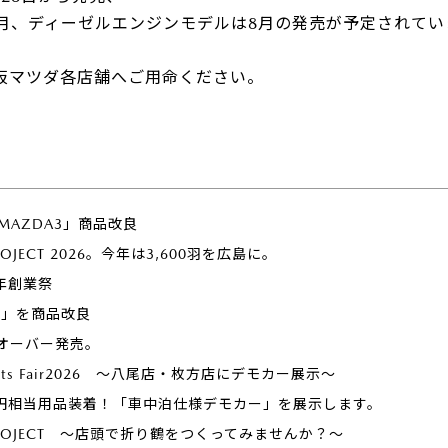
7月、ディーゼルエンジンモデルは8月の発売が予定されてい
車は大阪マツダ各店舗へご用命ください。
「MAZDA3」商品改良
PROJECT 2026。今年は3,600羽を広島に。
年創業祭
ー」を商品改良
オーバー発売。
ports Fair2026 ～八尾店・枚方店にデモカー展示～
万円相当用品装着！「車中泊仕様デモカー」を展示します。
U PROJECT ～店頭で折り鶴をつくってみませんか？～