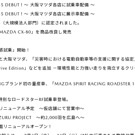
 CX-5 DEBUT！～ 大阪マツダ各店に試乗車配備 ～
 CX-5 DEBUT！～ 大阪マツダ各店に展示車配備 ～
26（大規模法人部門）に認定されました。
「MAZDA CX-80」を商品改良し発売
感試乗」開始！
と大阪マツダ、「災害時における電動自動車等の支援に関する協定
Drive Edition」などを追加 －環境性能と力強い走りを両立す
CINGブランド初の量産車、「MAZDA SPIRIT RACING ROADSTER 12
着、特別なロードスターRF試乗車登場。
月リニューアル予定 ～仮店舗にて営業中～
ZURU PROJECT ～約2,000羽を広島へ～
面リニューアルオープン！