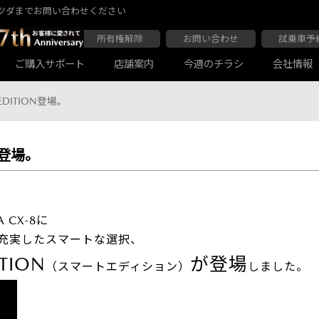
ツダまでお問い合わせください
所有権解除
お問い合わせ
試乗車予
ご購入サポート
店舗案内
今週のチラシ
会社情報
EDITION登場。
N登場。
大阪マツダ 東住吉店
会社沿革
大阪マツダ 四條畷店
ボディコーティング
Audiの店舗紹介
軽自動車一覧
マツダ延長保証
商用車一覧
 CX-8に
充実したスマートな選択、
TION
が登場
（スマートエディション）
しました。
大阪マツダ 関目高殿本店
大阪マツダ 枚方店
マツダ自動車保険スカイプラス
JAF