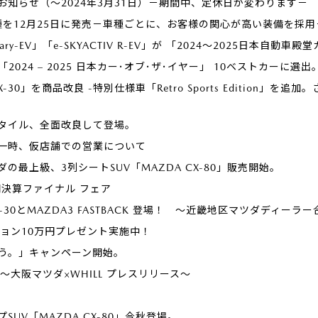
知らせ（～2024年3月31日）－期間中、定休日が変わります－
種を12月25日に発売－車種ごとに、お客様の関心が高い装備を採用
Rotary-EV」「e-SKYACTIV R-EV」が 「2024～2025日
が「2024 – 2025 日本カー･オブ･ザ･イヤー」 10ベストカーに選出
-30」を商品改良 -特別仕様車「Retro Sports Edition
タイル、全面改良して登場。
一時、仮店舗での営業について
の最上級、3列シートSUV「MAZDA CX-80」販売開始。
期決算ファイナル フェア
」にCX-30とMAZDA3 FASTBACK 登場！ ～近畿地区マツダディーラ
プション10万円プレゼント実施中！
ろう。」キャンペーン開始。
発売 ～大阪マツダ×WHILL プレスリリース～
UV「MAZDA CX-80」今秋登場。