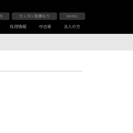
約
カンタン見積もり
WHILL
採用情報
中古車
法人の方
大阪マツダ 布施南店
車検・点検
お客様の声
大阪マツダ 交野店