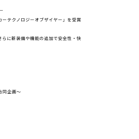
－
本自動車殿堂カーテクノロジーオブザイヤー」を受賞
。
」を追加。さらに新装備や機能の追加で安全性・快
ー合同企画～