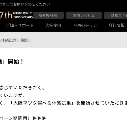
ツダまでお問い合わせください
所有権解除
お問い合わせ
試乗車予
ご購入サポート
店舗案内
今週のチラシ
会社情報
る体感試乗」開始！
乗」開始！
大阪マツダ 東住吉店
会社沿革
大阪マツダ 四條畷店
ボディコーティング
Audiの店舗紹介
軽自動車一覧
マツダ延長保証
商用車一覧
感じていただきたく、
ていますが、
く、「大阪マツダ選べる体感試乗」を開始させていただき
ペーン期間用）▶▶▶
大阪マツダ 関目高殿本店
大阪マツダ 枚方店
マツダ自動車保険スカイプラス
JAF