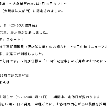
年！～大創業祭Part2は6月15日まで！～
25（大規模法人部門）に認定されました。
l」＆「CX-60大試乗会」
記念車、展示車が到着しました。
ア」スタート！
装工事期間延長（仮店舗営業）のお知らせ ～6月中旬リニューア
車、試乗車が到着しました。
が好評です。～特別仕様車「35周年記念車」のご用命はお早めに～
。35周年記念車登場。
知らせ
知らせ（～2024年3月31日）－期間中、定休日が変わります－
種を12月25日に発売－車種ごとに、お客様の関心が高い装備を採用