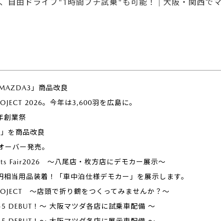
、自由ドライブ"1時間プチ試乗"も可能！ | 大阪・関西
「MAZDA3」商品改良
PROJECT 2026。今年は3,600羽を広島に。
年創業祭
ー」を商品改良
オーバー発売。
ports Fair2026 ～八尾店・枚方店にデモカー展示～
万円相当用品装着！「車中泊仕様デモカー」を展示します。
U PROJECT ～店頭で折り鶴をつくってみませんか？～
 CX-5 DEBUT！～ 大阪マツダ各店に試乗車配備 ～
 CX-5 DEBUT！～ 大阪マツダ各店に展示車配備 ～