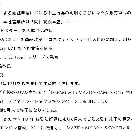
!
による認証申請における不正行為の判明ならびにマツダ販売車両の
ー本社営業所は「関目高殿本店」にー
ードスター」を大幅商品改良
ZDA CX-3」を商品改良 －コネクティッドサービス対応に加え、
otary-EV」の予約受注を開始
orts Edition」シリーズを発売
商品改良
改良
2023年12月をもちまして生産終了致します。
ダ自慢のSUVが当たる？「DREAM with MAZDA CAMPAIGN」
組 マツダ・ライトダウンキャンペーンに参加しました。
受付は6月末で終了になりました。
様車「BROWN TOP」は受注好調により6月末でご注文受付終了の見
ンジン搭載、22日に欧州向け「MAZDA MX-30 e-SKYACTIV 