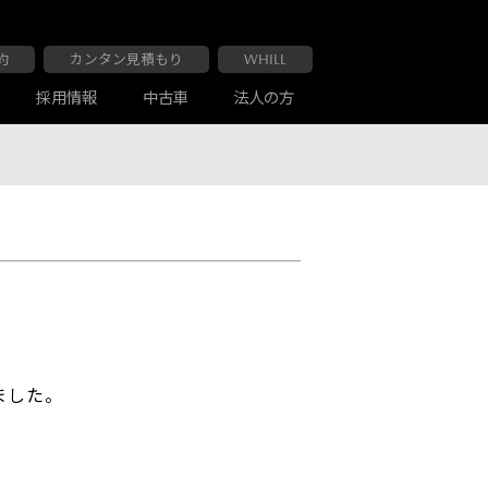
約
カンタン見積もり
WHILL
採用情報
中古車
法人の方
大阪マツダ 布施南店
車検・点検
お客様の声
ました。
大阪マツダ 交野店