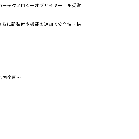
本自動車殿堂カーテクノロジーオブザイヤー」を受賞
。
」を追加。さらに新装備や機能の追加で安全性・快
ー合同企画～