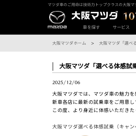
マツダ車のご用命は技術力トップクラスの大阪マ
カーラインナップ一覧
サービス・アフターケアTOP
大阪マツダ店舗一覧
会社情報
車を探す
サービス
大阪マツダホーム
大阪マツダ「選べ
大阪マツダ「選べる体感試
大阪マツダ 東大阪中央店
パックdeメンテ
乗用車一覧
会社概要
2025/12/06
大阪マツダでは、マツダ車の魅力を
新車各店に最新の試乗車をご用意し
この度、より身近に体感いただきた
大阪マツダ選べる体感試乗（キャン
大阪マツダ 八尾店
その他のメンテナンス