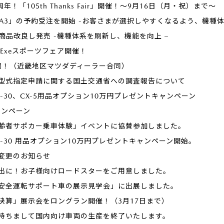
！「105th Thanks Fair」開催！～9月16日（月・祝）まで～
A3」の予約受注を開始 -お客さまが選択しやすくなるよう、機種体
」を商品改良し発売 -機種体系を刷新し、機能を向上 –
toExeスポーツフェア開催！
cial登場！（近畿地区マツダディーラー合同）
型式指定申請に関する国土交通省への調査報告について
-30、CX-5用品オプション10万円プレゼントキャンペーン
キャンペーン
齢者サポカー乗車体験」イベントに協賛参加しました。
-30 用品オプション10万円プレゼントキャンペーン開始。
変更のお知らせ
出に！お子様向けロードスターをご用意しました。
安全運転サポート車の展示見学会」に出展しました。
決算」展示会をロングラン開催！（3月17日まで）
旬を持ちまして国内向け車両の生産を終了いたします。