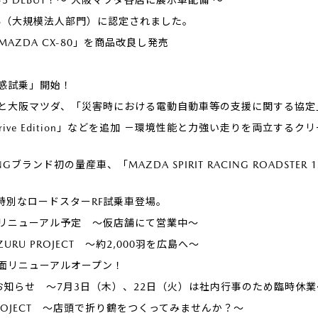
26（大規模法人部門）に認定されました。
「MAZDA CX-80」を商品改良し発売
感試乗」開始！
と大阪マツダ、「災害時における電動自動車等の支援に関する協定
Drive Edition」などを追加 －環境性能と力強い走りを両立す
CINGブランド初の量産車、「MAZDA SPIRIT RACING ROADSTER 12
着、特別なロードスターRF試乗車登場。
月リニューアル予定 ～仮店舗にて営業中～
ZURU PROJECT ～約2,000羽を広島へ～
面リニューアルオープン！
お知らせ ～7月3日（木）、22日（火）は社内行事のため臨時休業
U PROJECT ～店頭で折り鶴をつくってみませんか？～