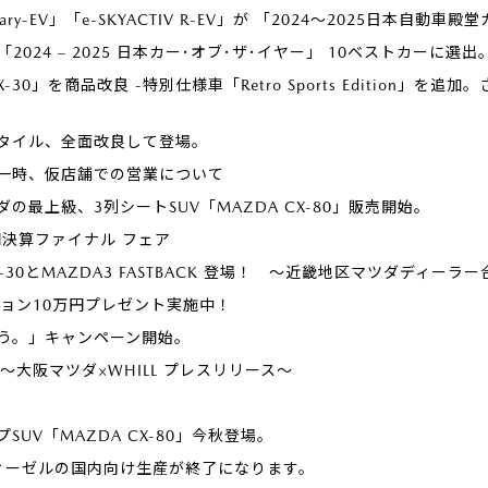
Rotary-EV」「e-SKYACTIV R-EV」が 「2024～2025日
が「2024 – 2025 日本カー･オブ･ザ･イヤー」 10ベストカーに選出
-30」を商品改良 -特別仕様車「Retro Sports Edition
タイル、全面改良して登場。
一時、仮店舗での営業について
の最上級、3列シートSUV「MAZDA CX-80」販売開始。
期決算ファイナル フェア
」にCX-30とMAZDA3 FASTBACK 登場！ ～近畿地区マツダディーラ
プション10万円プレゼント実施中！
ろう。」キャンペーン開始。
発売 ～大阪マツダ×WHILL プレスリリース～
UV「MAZDA CX-80」今秋登場。
ディーゼルの国内向け生産が終了になります。