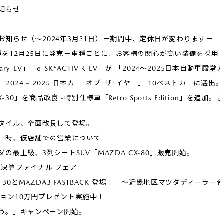
知らせ
知らせ（～2024年3月31日）－期間中、定休日が変わります－
種を12月25日に発売－車種ごとに、お客様の関心が高い装備を採用
Rotary-EV」「e-SKYACTIV R-EV」が 「2024～2025日
が「2024 – 2025 日本カー･オブ･ザ･イヤー」 10ベストカーに選出
-30」を商品改良 -特別仕様車「Retro Sports Edition
タイル、全面改良して登場。
一時、仮店舗での営業について
の最上級、3列シートSUV「MAZDA CX-80」販売開始。
期決算ファイナル フェア
」にCX-30とMAZDA3 FASTBACK 登場！ ～近畿地区マツダディーラ
プション10万円プレゼント実施中！
ろう。」キャンペーン開始。