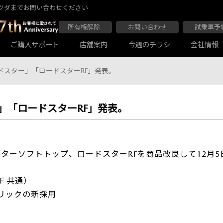
ツダまでお問い合わせください
所有権解除
お問い合わせ
試乗車予
ご購入サポート
店舗案内
今週のチラシ
会社情報
ードスター」「ロードスターRF」発表。
ー」「ロードスターRF」発表。
大阪マツダ 東住吉店
会社沿革
大阪マツダ 四條畷店
ボディコーティング
Audiの店舗紹介
軽自動車一覧
マツダ延長保証
商用車一覧
スターソフトトップ、ロードスターRFを商品改良して12月
Ｆ共通）
リックの新採用
大阪マツダ 関目高殿本店
大阪マツダ 枚方店
マツダ自動車保険スカイプラス
JAF