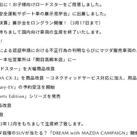
出に！お子様向けロードスターをご用意しました。
安全運転サポート車の展示見学会」に出展しました。
決算」展示会をロングラン開催！（3月17日まで）
旬を持ちまして国内向け車両の生産を終了いたします。
!
による認証申請における不正行為の判明ならびにマツダ販売車両の
ー本社営業所は「関目高殿本店」にー
ードスター」を大幅商品改良
ZDA CX-3」を商品改良 －コネクティッドサービス対応に加え、
otary-EV」の予約受注を開始
orts Edition」シリーズを発売
商品改良
改良
2023年12月をもちまして生産終了致します。
ダ自慢のSUVが当たる？「DREAM with MAZDA CAMPAIGN」