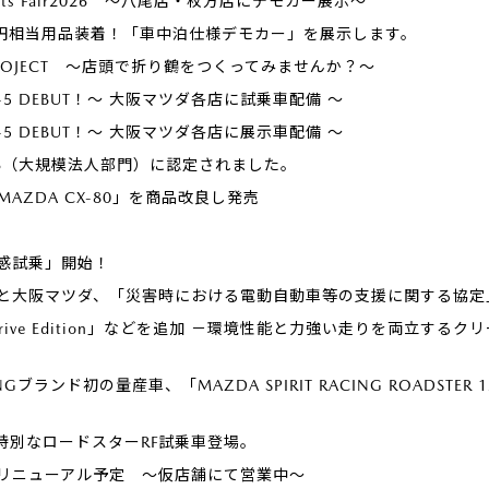
ports Fair2026 ～八尾店・枚方店にデモカー展示～
万円相当用品装着！「車中泊仕様デモカー」を展示します。
U PROJECT ～店頭で折り鶴をつくってみませんか？～
 CX-5 DEBUT！～ 大阪マツダ各店に試乗車配備 ～
 CX-5 DEBUT！～ 大阪マツダ各店に展示車配備 ～
26（大規模法人部門）に認定されました。
「MAZDA CX-80」を商品改良し発売
感試乗」開始！
と大阪マツダ、「災害時における電動自動車等の支援に関する協定
Drive Edition」などを追加 －環境性能と力強い走りを両立す
CINGブランド初の量産車、「MAZDA SPIRIT RACING ROADSTER 12
着、特別なロードスターRF試乗車登場。
月リニューアル予定 ～仮店舗にて営業中～