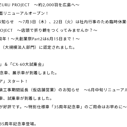
ZURU PROJECT ～約2,000羽を広島へ～
面リニューアルオープン！
お知らせ ～7月3日（木）、22日（火）は社内行事のため臨時休業
U PROJECT ～店頭で折り鶴をつくってみませんか？～
年！～大創業祭Part2は6月15日まで！～
25（大規模法人部門）に認定されました。
l」＆「CX-60大試乗会」
記念車、展示車が到着しました。
ア」スタート！
装工事期間延長（仮店舗営業）のお知らせ ～6月中旬リニューア
車、試乗車が到着しました。
が好評です。～特別仕様車「35周年記念車」のご用命はお早めに～
。35周年記念車登場。