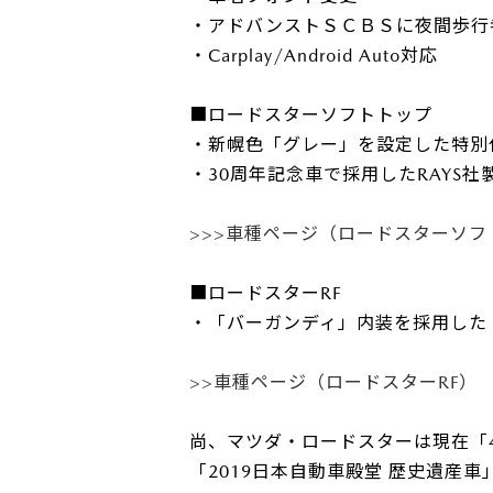
・アドバンストＳＣＢＳに夜間歩行
サービス専門工場
・Carplay/Android Auto対応
■ロードスターソフトトップ
・新幌色「グレー」を設定した特別仕様
・30周年記念車で採用したRAYS
>>>車種ページ（ロードスターソフ
■ロードスターRF
・「バーガンディ」内装を採用した「VS 
>>車種ページ（ロードスターRF）
尚、マツダ・ロードスターは現在「4
「2019日本自動車殿堂 歴史遺産