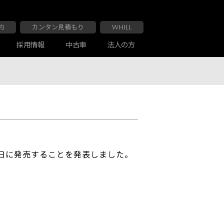
約
カンタン見積もり
WHILL
採用情報
中古車
法人の方
大阪マツダ 布施南店
車検・点検
お客様の声
5日に発売することを発表しました。
大阪マツダ 交野店