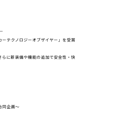
－
本自動車殿堂カーテクノロジーオブザイヤー」を受賞
。
」を追加。さらに新装備や機能の追加で安全性・快
ー合同企画～