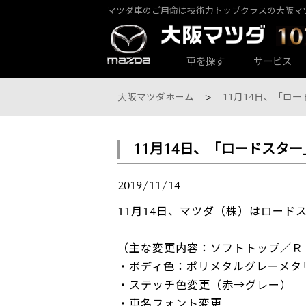
マツダ車のご用命は技術力トップクラスの大阪マ
カーラインナップ一覧
サービス・アフターケアTOP
大阪マツダ店舗一覧
会社情報
車を探す
サービス
大阪マツダホーム
11月14日、「ロ
11月14日、「ロードスタ
大阪マツダ 東大阪中央店
パックdeメンテ
乗用車一覧
会社概要
2019/11/14
11月14日、マツダ（株）はロード
（主な変更内容：ソフトトップ／Ｒ
・ボディ色：ポリメタルグレーメタ
・ステッチ色変更（赤→グレー）
大阪マツダ 八尾店
その他のメンテナンス
・車名フォント変更