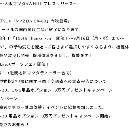
発売 ～大阪マツダ×WHILL プレスリリース～
UV「MAZDA CX-80」今秋登場。
ディーゼルの国内向け生産が終了になります。
！「105th Thanks Fair」開催！～9月16日（月・祝）まで～
A3」の予約受注を開始 -お客さまが選択しやすくなるよう、機種体
」を商品改良し発売 -機種体系を刷新し、機能を向上 –
toExeスポーツフェア開催！
cial登場！（近畿地区マツダディーラー合同）
型式指定申請に関する国土交通省への調査報告について
-30、CX-5用品オプション10万円プレゼントキャンペーン
キャンペーン
齢者サポカー乗車体験」イベントに協賛参加しました。
-30 用品オプション10万円プレゼントキャンペーン開始。
変更のお知らせ