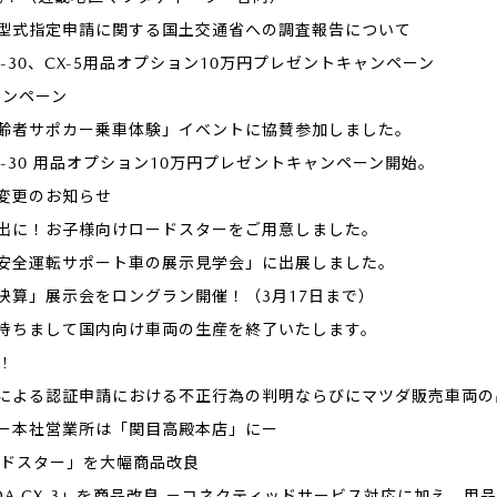
型式指定申請に関する国土交通省への調査報告について
-30、CX-5用品オプション10万円プレゼントキャンペーン
キャンペーン
齢者サポカー乗車体験」イベントに協賛参加しました。
-30 用品オプション10万円プレゼントキャンペーン開始。
変更のお知らせ
出に！お子様向けロードスターをご用意しました。
安全運転サポート車の展示見学会」に出展しました。
決算」展示会をロングラン開催！（3月17日まで）
旬を持ちまして国内向け車両の生産を終了いたします。
!
による認証申請における不正行為の判明ならびにマツダ販売車両の
ー本社営業所は「関目高殿本店」にー
ードスター」を大幅商品改良
ZDA CX-3」を商品改良 －コネクティッドサービス対応に加え、