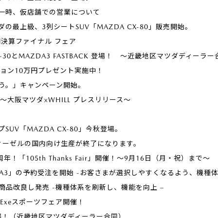
一時、仮店舗での営業について
の最上級、3列シートSUV「MAZDA CX-80」販売開始。
期決算ファイナル フェア
」にCX-30とMAZDA3 FASTBACK 登場！ ～近畿地区マツダディーラ
プション10万円プレゼント実施中！
ろう。」キャンペーン開始。
発売 ～大阪マツダ×WHILL プレスリリース～
UV「MAZDA CX-80」今秋登場。
ディーゼルの国内向け生産が終了になります。
！「105th Thanks Fair」開催！～9月16日（月・祝）まで～
A3」の予約受注を開始 -お客さまが選択しやすくなるよう、機種体
」を商品改良し発売 -機種体系を刷新し、機能を向上 –
toExeスポーツフェア開催！
cial登場！（近畿地区マツダディーラー合同）