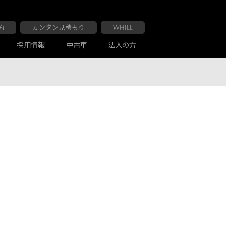
約
カンタン見積もり
WHILL
採用情報
中古車
法人の方
大阪マツダ 布施南店
車検・点検
お客様の声
大阪マツダ 交野店