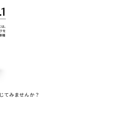
U-car Land 中古車専売店
法人営業部
じてみませんか？