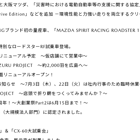
と大阪マツダ、「災害時における電動自動車等の支援に関する協定
Drive Edition」などを追加 －環境性能と力強い走りを両立す
CINGブランド初の量産車、「MAZDA SPIRIT RACING ROADSTER 12
着、特別なロードスターRF試乗車登場。
月リニューアル予定 ～仮店舗にて営業中～
ZURU PROJECT ～約2,000羽を広島へ～
面リニューアルオープン！
お知らせ ～7月3日（木）、22日（火）は社内行事のため臨時休業
U PROJECT ～店頭で折り鶴をつくってみませんか？～
年！～大創業祭Part2は6月15日まで！～
25（大規模法人部門）に認定されました。
l」＆「CX-60大試乗会」