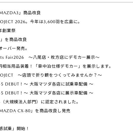
「MAZDA3」商品改良
PROJECT 2026。今年は3,600羽を広島に。
年創業祭
ー」を商品改良
オーバー発売。
ports Fair2026 ～八尾店・枚方店にデモカー展示～
万円相当用品装着！「車中泊仕様デモカー」を展示します。
U PROJECT ～店頭で折り鶴をつくってみませんか？～
 CX-5 DEBUT！～ 大阪マツダ各店に試乗車配備 ～
 CX-5 DEBUT！～ 大阪マツダ各店に展示車配備 ～
26（大規模法人部門）に認定されました。
「MAZDA CX-80」を商品改良し発売
感試乗」開始！