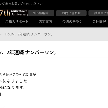
ツダまでお問い合わせください
所有権解除
お問い合わせ
試乗車予
ご購入サポート
店舗案内
今週のチラシ
会社情報
3列シートSUV、2年連続 ナンバーワン。
SUV、2年連続 ナンバーワン。
大阪マツダ 東住吉店
会社沿革
大阪マツダ 四條畷店
ボディコーティング
Audiの店舗紹介
軽自動車一覧
マツダ延長保証
商用車一覧
MAZDA CX-8が
ワンになりました
連続になります。
ト
大阪マツダ 関目高殿本店
大阪マツダ 枚方店
マツダ自動車保険スカイプラス
JAF