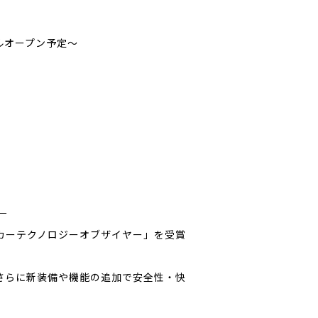
ルオープン予定～
－
本自動車殿堂カーテクノロジーオブザイヤー」を受賞
。
」を追加。さらに新装備や機能の追加で安全性・快