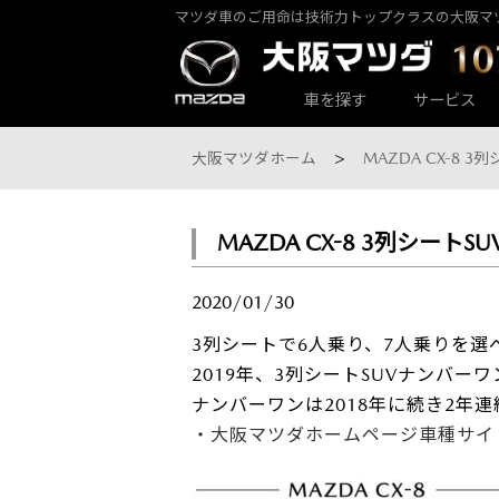
マツダ車のご用命は技術力トップクラスの大阪マ
カーラインナップ一覧
サービス・アフターケアTOP
大阪マツダ店舗一覧
会社情報
車を探す
サービス
大阪マツダホーム
MAZDA CX-8 
MAZDA CX-8 3列シート
大阪マツダ 東大阪中央店
パックdeメンテ
乗用車一覧
会社概要
2020/01/30
3列シートで6人乗り、7人乗りを選べる
2019年、3列シートSUVナンバー
ナンバーワンは2018年に続き2年
・大阪マツダホームページ車種サイ
大阪マツダ 八尾店
その他のメンテナンス