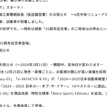
記念車、展示車が到着しました。
ア」スタート！
装工事期間延長（仮店舗営業）のお知らせ ～6月中旬リニューア
車、試乗車が到着しました。
が好評です。～特別仕様車「35周年記念車」のご用命はお早めに～
。35周年記念車登場。
知らせ
知らせ（～2024年3月31日）－期間中、定休日が変わります－
種を12月25日に発売－車種ごとに、お客様の関心が高い装備を採用
Rotary-EV」「e-SKYACTIV R-EV」が 「2024～2025日
が「2024 – 2025 日本カー･オブ･ザ･イヤー」 10ベストカーに選出
-30」を商品改良 -特別仕様車「Retro Sports Edition
タイル、全面改良して登場。